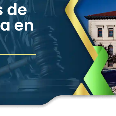
s de
ta en