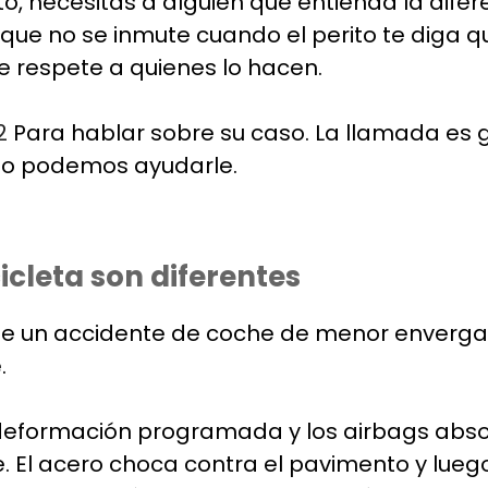
to, necesitas a alguien que entienda la dife
n que no se inmute cuando el perito te diga
 respete a quienes lo hacen.
2
Para hablar sobre su caso. La llamada es 
ómo podemos ayudarle.
icleta son diferentes
e un accidente de coche de menor envergadur
.
deformación programada y los airbags abso
 El acero choca contra el pavimento y luego c