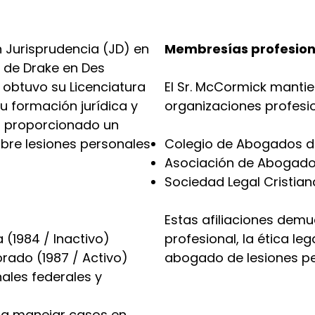
 Jurisprudencia (JD) en
Membresías profesion
d de Drake en Des
 obtuvo su Licenciatura
El Sr. McCormick manti
u formación jurídica y
organizaciones profesion
an proporcionado un
obre lesiones personales
Colegio de Abogados d
Asociación de Abogados
Sociedad Legal Cristian
Estas afiliaciones dem
(1984 / Inactivo)
profesional, la ética le
rado (1987 / Activo)
abogado de lesiones pe
nales federales y
ra manejar casos en