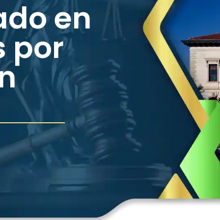
ado en
 por
n