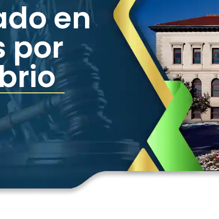
ado en
 por
brio