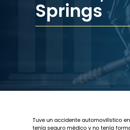
Springs
Tuve un accidente automovilístico en 
tenía seguro médico y no tenía form