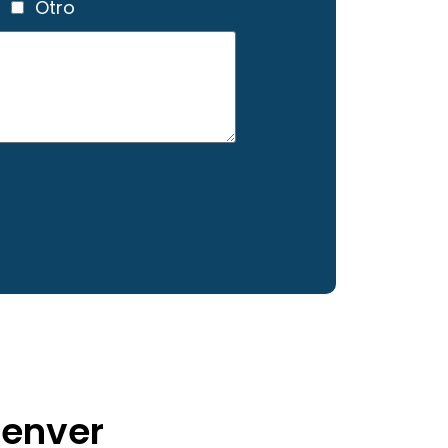
a
Otro
enver