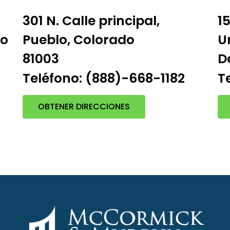
301 N. Calle principal,
15
do
Pueblo, Colorado
U
81003
D
T
Teléfono: (888)-668-1182
OBTENER DIRECCIONES