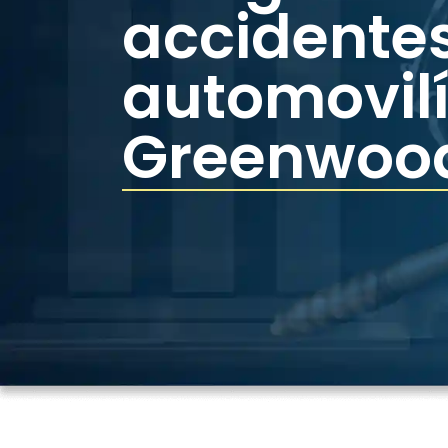
accidente
automovilí
Greenwood