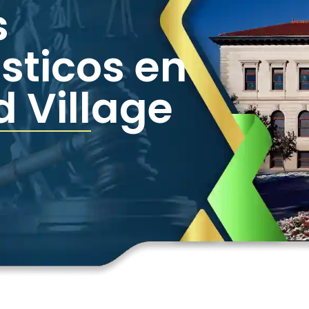
s
sticos en
 Village